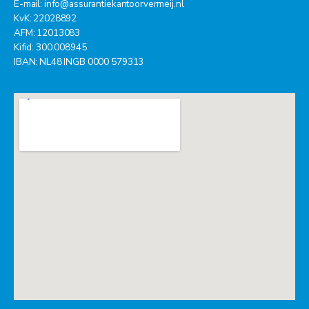
E-mail:
info@assurantiekantoorvermeij.nl
KvK: 22028892
AFM: 12013083
Kifid: 300.008945
IBAN: NL48 INGB 0000 579313