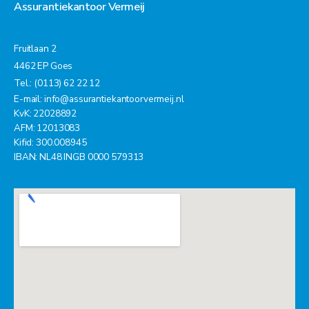
Assurantiekantoor Vermeij
Fruitlaan 2
4462 EP Goes
Tel.: (0113) 62 22 12
E-mail:
info@assurantiekantoorvermeij.nl
KvK: 22028892
AFM: 12013083
Kifid: 300.008945
IBAN: NL48 INGB 0000 579313