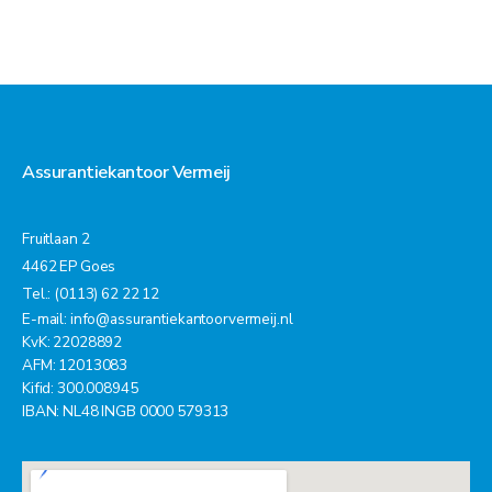
Assurantiekantoor Vermeij
Fruitlaan 2
4462 EP Goes
Tel.: (0113) 62 22 12
E-mail:
info@assurantiekantoorvermeij.nl
KvK: 22028892
AFM: 12013083
Kifid: 300.008945
IBAN: NL48 INGB 0000 579313