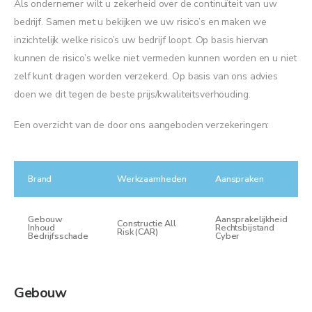
Als ondernemer wilt u zekerheid over de continuïteit van uw
bedrijf. Samen met u bekijken we uw risico’s en maken we
inzichtelijk welke risico’s uw bedrijf loopt. Op basis hiervan
kunnen de risico’s welke niet vermeden kunnen worden en u niet
zelf kunt dragen worden verzekerd. Op basis van ons advies
doen we dit tegen de beste prijs/kwaliteitsverhouding.
Een overzicht van de door ons aangeboden verzekeringen:
Brand
Werkzaamheden
Aanspraken
Gebouw
Aansprakelijkheid
Constructie All
Inhoud
Rechtsbijstand
Risk (CAR)
Bedrijfsschade
Cyber
Gebouw