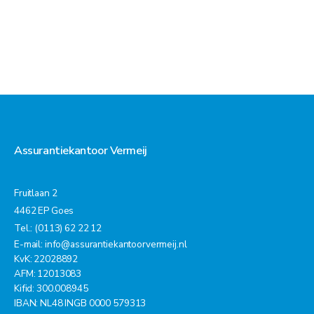
Assurantiekantoor Vermeij
Fruitlaan 2
4462 EP Goes
Tel.: (0113) 62 22 12
E-mail:
info@assurantiekantoorvermeij.nl
KvK: 22028892
AFM: 12013083
Kifid: 300.008945
IBAN: NL48 INGB 0000 579313