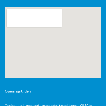
Openingstijden
Ons kantoor is geopend van maandag t/m vrijdag van 08:30 tot