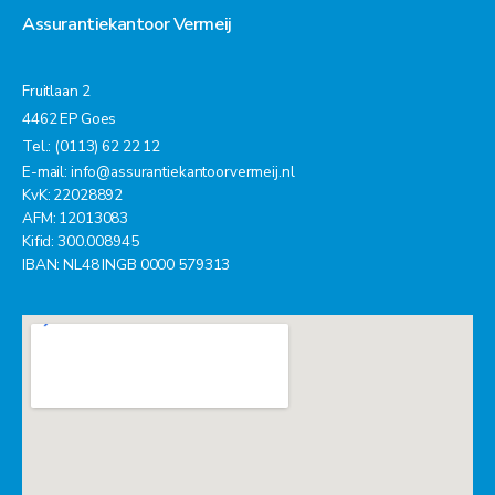
Assurantiekantoor Vermeij
Fruitlaan 2
4462 EP Goes
Tel.: (0113) 62 22 12
E-mail:
info@assurantiekantoorvermeij.nl
KvK: 22028892
AFM: 12013083
Kifid: 300.008945
IBAN: NL48 INGB 0000 579313