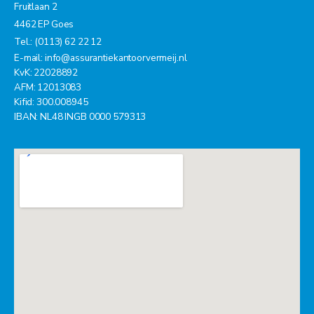
Fruitlaan 2
4462 EP Goes
Tel.: (0113) 62 22 12
E-mail:
info@assurantiekantoorvermeij.nl
KvK: 22028892
AFM: 12013083
Kifid: 300.008945
IBAN: NL48 INGB 0000 579313