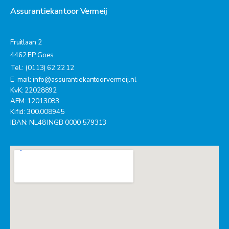
Assurantiekantoor Vermeij
Fruitlaan 2
4462 EP Goes
Tel.: (0113) 62 22 12
E-mail:
info@assurantiekantoorvermeij.nl
KvK: 22028892
AFM: 12013083
Kifid: 300.008945
IBAN: NL48 INGB 0000 579313