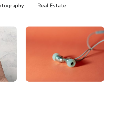
otography
Real Estate