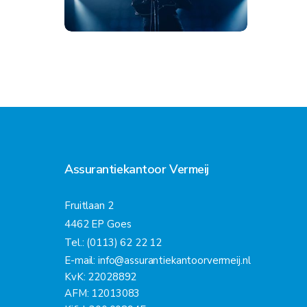
Assurantiekantoor Vermeij
Fruitlaan 2
4462 EP Goes
Tel.: (0113) 62 22 12
E-mail:
info@assurantiekantoorvermeij.nl
KvK: 22028892
AFM: 12013083