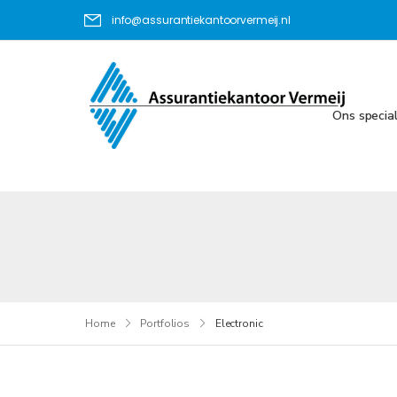
info@assurantiekantoorvermeij.nl
Ons specia
Home
Portfolios
Electronic