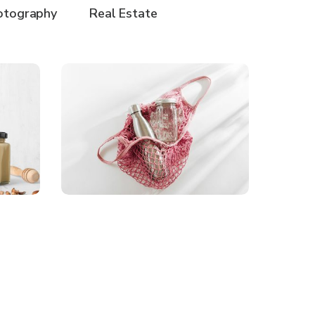
otography
Real Estate