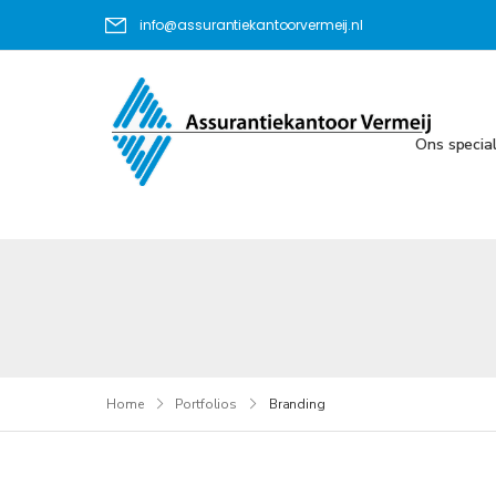
info@assurantiekantoorvermeij.nl
Ons specia
Home
Portfolios
Branding