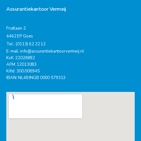
Assurantiekantoor Vermeij
Fruitlaan 2
4462 EP Goes
Tel.: (0113) 62 22 12
E-mail:
info@assurantiekantoorvermeij.nl
KvK: 22028892
AFM: 12013083
Kifid: 300.008945
IBAN: NL48 INGB 0000 579313